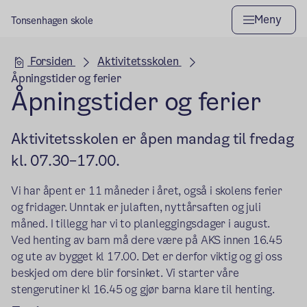
Meny
Tonsenhagen skole
Hovedseksjon
Forsiden
Aktivitetsskolen
Åpningstider og ferier
Åpningstider og ferier
Aktivitetsskolen er åpen mandag til fredag
kl. 07.30–17.00.
Vi har åpent er 11 måneder i året, også i skolens ferier
og fridager. Unntak er julaften, nyttårsaften og juli
måned. I tillegg har vi to planleggingsdager i august.
Ved henting av barn må dere være på AKS innen 16.45
og ute av bygget kl 17.00. Det er derfor viktig og gi oss
beskjed om dere blir forsinket. Vi starter våre
stengerutiner kl 16.45 og gjør barna klare til henting.