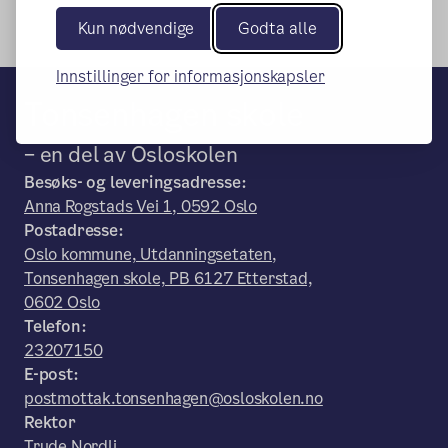
Kun nødvendige
Godta alle
Innstillinger for informasjonskapsler
Tonsenhagen skole
– en del av Osloskolen
Besøks- og leveringsadresse:
Anna Rogstads Vei 1, 0592 Oslo
Postadresse:
Oslo kommune, Utdanningsetaten,
Tonsenhagen skole, PB 6127 Etterstad,
0602 Oslo
Telefon:
23207150
E-post:
postmottak.tonsenhagen@osloskolen.no
Rektor
Trude Nordli