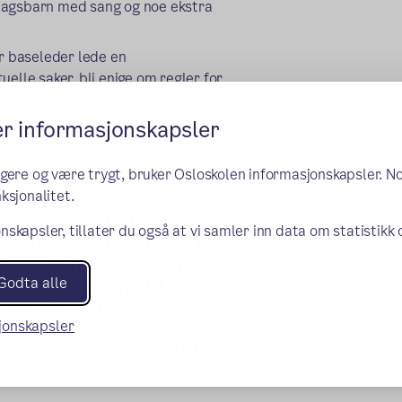
dagsbarn med sang og noe ekstra
er baseleder lede en
elle saker, bli enige om regler for
er informasjonskapsler
ngere og være trygt, bruker Osloskolen informasjonskapsler. N
n på 4.trinns klasserom 07.30-08.10.
ksjonalitet.
telek frem til skolestart.
når utetiden og aktivitetene
nskapsler, tillater du også at vi samler inn data om statistikk
og «stillerom» der man har rolige
 dag. Vi åpner også et lekerom der
Godta alle
ge aktiviteter som byggelek,
lige rom, slik som Nye Gymsal, Aula
sjonskapsler
ammen med de andre basene klokken