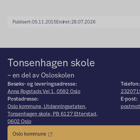
Publisert:
05.11.2015
Endret:
28.07.2026
Tonsenhagen skole
– en del av Osloskolen
Besøks- og leveringsadresse:
Telefon
Anna Rogstads Vei 1, 0592 Oslo
232071
Postadresse:
E-post:
Oslo kommune, Utdanningsetaten,
postmot
Tonsenhagen skole, PB 6127 Etterstad,
0602 Oslo
Oslo kommune