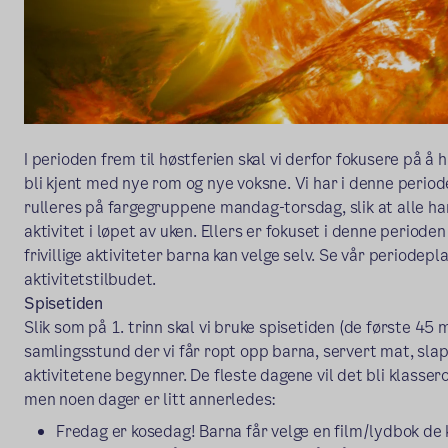
I perioden frem til høstferien skal vi derfor fokusere på å h
bli kjent med nye rom og nye voksne. Vi har i denne periode
rulleres på fargegruppene mandag-torsdag, slik at alle har
aktivitet i løpet av uken. Ellers er fokuset i denne periode
frivillige aktiviteter barna kan velge selv. Se vår periodepl
aktivitetstilbudet.
Spisetiden
Slik som på 1. trinn skal vi bruke spisetiden (de første 45
samlingsstund der vi får ropt opp barna, servert mat, sl
aktivitetene begynner. De fleste dagene vil det bli klasse
men noen dager er litt annerledes:
Fredag er kosedag! Barna får velge en film/lydbok de