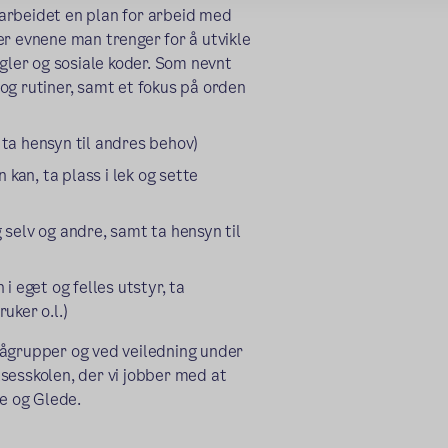
arbeidet en plan for arbeid med
er evnene man trenger for å utvikle
egler og sosiale koder. Som nevnt
og rutiner, samt et fokus på orden
å ta hensyn til andres behov)
 kan, ta plass i lek og sette
g selv og andre, samt ta hensyn til
 eget og felles utstyr, ta
uker o.l.)
mågrupper og ved veiledning under
elsesskolen, der vi jobber med at
ne og Glede.