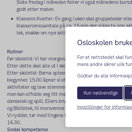
Siste fredag i måneden feirer vi også månedens burs
godt etter maten.
Klassens Kvarter: En gang i uken skal gruppeleder ell
klasseromssamtale på ca. 15 min der vi kan ta opp aktu
lek, snakke om nye aktiviteter og mye annet.
Osloskolen bruk
Rutiner
For at nettstedet skal fu
Før skoletid: Vi har morgenåpning felles med 3. og 4. trin
mens andre sikrer ulik fun
Etter dette skal alle ut i skolegården for 20 minutter med u
Etter skoletid: Barna spiser i fire grupperom til ca 14.30, 
Godtar du alle informasjo
begynner. 15.00 åpner vi et klasserom som skal være base 
aktiviteter og lave stemmer. Her ligger krysselistene hver
Kun nødvendige
man kan utfolde seg litt mer, og der blir det litt forskjelli
danselek og spill. Ellers bruker vi i løpet av uken forskjel
Innstillinger for informa
og Bibliotek, til morsomme og varierte aktiviteter.
Vi rydder, tar med tingene fra garderoben og slår oss s
16.30.
Sosial kompetanse