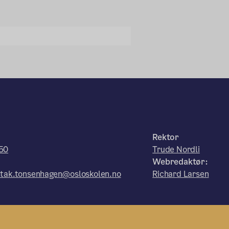
:
Rektor
50
Trude Nordli
Webredaktør:
tak.tonsenhagen@osloskolen.no
Richard Larsen