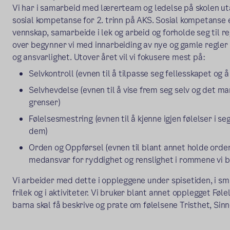
Vi har i samarbeid med lærerteam og ledelse på skolen ut
sosial kompetanse for 2. trinn på AKS. Sosial kompetanse 
vennskap, samarbeide i lek og arbeid og forholde seg til r
over begynner vi med innarbeiding av nye og gamle regler 
og ansvarlighet. Utover året vil vi fokusere mest på:
Selvkontroll (evnen til å tilpasse seg fellesskapet og 
Selvhevdelse (evnen til å vise frem seg selv og det man
grenser)
Følelsesmestring (evnen til å kjenne igjen følelser i se
dem)
Orden og Oppførsel (evnen til blant annet holde orden i
medansvar for ryddighet og renslighet i rommene vi br
Vi arbeider med dette i oppleggene under spisetiden, i s
frilek og i aktiviteter. Vi bruker blant annet opplegget Føl
barna skal få beskrive og prate om følelsene Tristhet, Sin