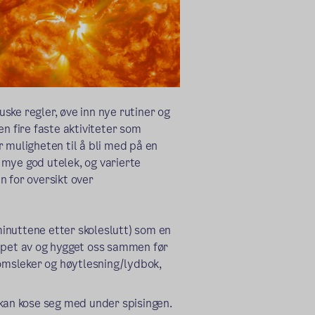
uske regler, øve inn nye rutiner og
n fire faste aktiviteter som
 muligheten til å bli med på en
n mye god utelek, og varierte
an for oversikt over
 minuttene etter skoleslutt) som en
appet av og hygget oss sammen før
romsleker og høytlesning/lydbok,
 kan kose seg med under spisingen.