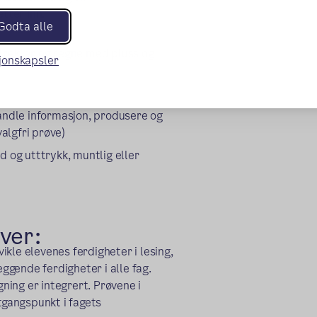
tter inn.
Godta alle
tallrekker og regne med pluss og
sjonskapsler
andle informasjon, produsere og
algfri prøve)
d og utttrykk, muntlig eller
ver:
kle elevenes ferdigheter i lesing,
eggende ferdigheter i alle fag.
gning er integrert. Prøvene i
tgangspunkt i fagets