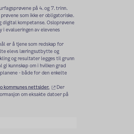
urfagsprøvene på 4. og 7. trinn.
prøvene som ikke er obligatoriske.
og digital kompetanse. Osloprøvene
 i evalueringen av elevenes
l er å tjene som redskap for
lte elevs læringsutbytte og
ling og resultater legges til grunn
l gi kunnskap om i hvilken grad
eplanene - både for den enkelte
(ekstern lenke)
lo kommunes nettsider.
Der
informasjon om eksakte datoer på