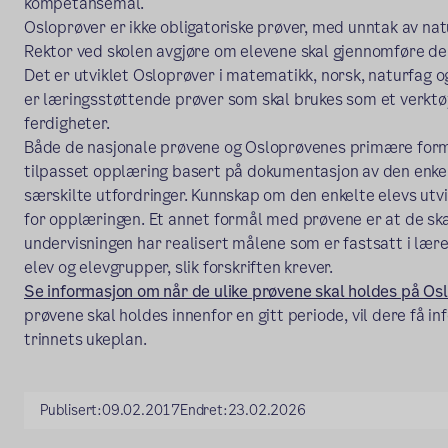
kompetansemål.
Osloprøver er ikke obligatoriske prøver, med unntak av nat
Rektor ved skolen avgjøre om elevene skal gjennomføre de 
Det er utviklet Osloprøver i matematikk, norsk, naturfag 
er læringsstøttende prøver som skal brukes som et verktøy
ferdigheter.
Både de nasjonale prøvene og Osloprøvenes primære formå
tilpasset opplæring basert på dokumentasjon av den enke
særskilte utfordringer. Kunnskap om den enkelte elevs utvik
for opplæringen. Et annet formål med prøvene er at de ska
undervisningen har realisert målene som er fastsatt i lær
elev og elevgrupper, slik forskriften krever.
Se informasjon om når de ulike prøvene skal holdes på Os
prøvene skal holdes innenfor en gitt periode, vil dere få 
trinnets ukeplan.
Publisert:
09.02.2017
Endret:
23.02.2026