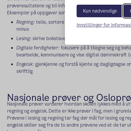
prøveresultatene og bli informert om hvilke tiltak skolen se
Kun nødvendige
Eksempler på oppgaver som elevene får:
Regning:
telle, sortere tall etter størrelse, fullføre 
Innstillinger for informa
minus
Lesing:
skrive bokstaver, lese ord og hele setninger
Digitale ferdigheter:
fokusere på å tilegne seg og beh
bearbeide, kommunisere og vise digital dømmekraft (v
Engelsk:
gjenkjenne og forstå kjente og dagligdagse or
skriftlig
Nasjonale prøver og Osloprø
Nasjonale prøver vurderer hvordan skolen lykkes med å utvi
regning og engelsk. Dette er ikke prøver i fag, men i grunnl
Prøvene i lesing og regning tar fag der mål for lesing og re
engelsk skiller seg fra de to andre prøvene ved at de tar u