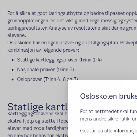
For å sikre et godt læringsutbytte og bedre tilpasset opplæ
grunnopplæringen, er det viktig med regelmessig og syst
læringsresultater. Analyse av resultatene skal danne grun
elevene.
Osloskolen har en egen prøve- og oppfølgingsplan.
Prøvepl
kombinasjon av følgende prøver:
Statlige kartleggingsprøver (trinn 1-4)
Nasjonale prøver (trinn 5)
Osloprøver (Trinn 4, 6 og 7)
Osloskolen bruk
Statlige kartleggingsprøver
For at nettstedet skal fu
Kartleggingsprøvene skal brukes av skolen og lærerne til 
mens andre sikrer ulik fun
ekstra hjelp og støtte i løpet av de første skoleårene. Prø
elever med gode ferdigheter, kun de som trenger ekstra op
Godtar du alle informasjo
en elev har behov for ekstra oppfølging, skal foresatte få