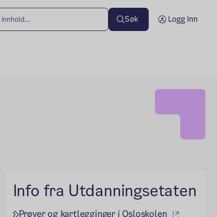
Søk
Logg inn
Info fra Utdanningsetaten
(ekstern 
Prøver og kartlegginger i Osloskolen