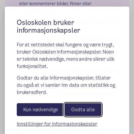
eller kommenterer bilder, filmer eller
statusoppdateringer.
Alltid spørre om lov før de legger ut bilder, film eller
Osloskolen bruker
informasjon om andre.
informasjonskapsler
Hva bør være privatliv? Avtal regler for hva som er
greit/ikke greit å dele.
For at nettstedet skal fungere og være trygt,
bruker Osloskolen informasjonskapsler. Noen
Å være kritisk til venneforespørsler fra folk de ikke
er teknisk nødvendige, mens andre sikrer ulik
kjenner.
funksjonalitet.
Bryt kontakten dersom de ikke liker ting som blir sagt,
Godtar du alle informasjonskapsler, tillater
bilder/filmer som blir delt eller dersom en annen
du også at vi samler inn data om statistikk og
person sier ting de ikke liker.
brukeradferd.
Hvordan de kan blokkere og rapportere andre
brukere.
Kun nødvendige
Godta alle
Norsk lov også gjelder på nett og mobil -
nettmobbing er helt uaktuelt.
Innstillinger for informasjonskapsler
Lagre krenkende meldinger som bevis på