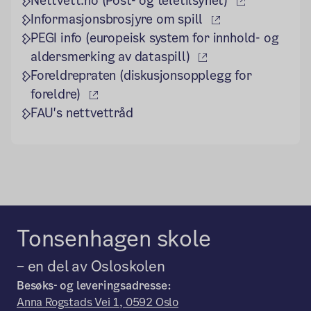
Nettvett.no (Post- og teletilsynet)
(ekstern lenke)
Informasjonsbrosjyre om spill
PEGI info (europeisk system for innhold- og
(ekstern lenke)
aldersmerking av dataspill)
Foreldrepraten (diskusjonsopplegg for
(ekstern lenke)
foreldre)
FAU's nettvettråd
Tonsenhagen skole
– en del av Osloskolen
Besøks- og leveringsadresse:
Anna Rogstads Vei 1, 0592 Oslo