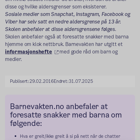
disse og hvilke aldersgrenser som eksisterer.
Sosiale medier som Snapchat, Instagram, Facebook og
Viber har selv satt en nedre aldersgrense på 13 år.
Skolen anbefaler at disse aldersgrensene følges
.
Skolen anbefaler også at foresatte snakker med barna
hjemme om klok nettbruk. Barnevakten har utgitt et
(ekstern lenke)
informasjonshefte
med gode råd om barn og
medier.
Publisert:
29.02.2016
Endret:
31.07.2025
Barnevakten.no anbefaler at
foresatte snakker med barna om
følgende:
Hva er greit/ikke greit å si på nett når de chatter