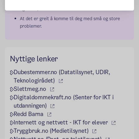
trakassering. Vis hvordan de tar et skjermbilde på PC
og mobil/nettbrett.
At det er greit å komme til deg med små og store
problemer.
Nyttige lenker
Dubestemmer.no (Datatilsynet, UDIR,
(ekstern lenke)
Teknologirådet)
(ekstern lenke)
Slettmeg.no
Digitaldommekraft.no (Senter for IKT i
(ekstern lenke)
utdanningen)
(ekstern lenke)
Redd Barna
(ekstern 
Internett og nettvett - IKT for elever
(ekstern lenke)
Tryggbruk.no (Medietilsynet)
(ekstern le