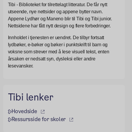
Tibi - Biblioteket for tilrettelagt litteratur. De får nytt
utseende, nye nettsider og appene bytter navn.
Appene Lydhør og Maneno blir til Tibi og Tibi junior.
Nettsidene har fått nytt design og flere forbedringer.
Innholdet i tjenesten er uendret. De tilbyr fortsatt
lydbøker, e-bøker og bøker i punktskrift til barn og
voksne som strever med å lese visuell tekst, enten
årsaken er nedsatt syn, dysleksi eller andre
lesevansker.
Tibi lenker
(ekstern lenke)
Hovedside
(ekstern lenke)
Ressursside for skoler