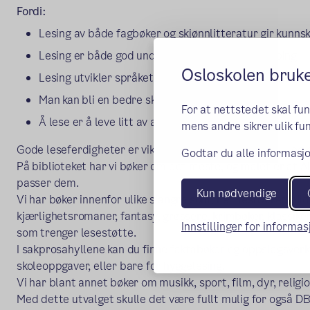
Fordi:
Lesing av både fagbøker og skjønnlitteratur gir kunns
Lesing er både god underholdning og fin avslapping
Osloskolen bruk
Lesing utvikler språket vårt og gir oss flere ord vi kan
Man kan bli en bedre skriver selv
For at nettstedet skal fu
Å lese er å leve litt av andres liv – og vi kan lære av an
mens andre sikrer ulik fun
Gode leseferdigheter er viktige i ALLE fag på skolen .... og 
Godtar du alle informasjo
På biblioteket har vi bøker om det meste, og målet er at 
passer dem.
Kun nødvendige
Vi har bøker innenfor ulike sjangre som; Lettlestbøker, bil
kjærlighetsromaner, fantasy, grøssere, krimbøker, klassiker
Innstillinger for informa
som trenger lesestøtte.
I sakprosahyllene kan du finne faktabøker og oppslagsver
skoleoppgaver, eller bare for hyggelesing.
Vi har blant annet bøker om musikk, sport, film, dyr, religi
Med dette utvalget skulle det være fullt mulig for også DEG