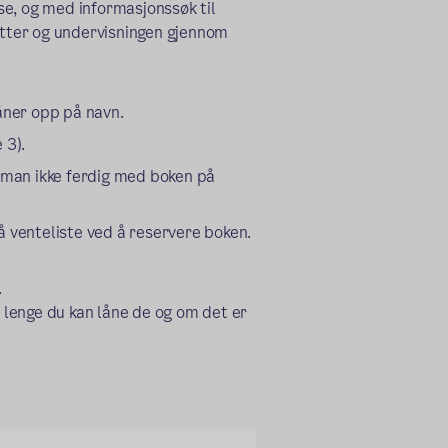
ese, og med informasjonssøk til
tøtter og undervisningen gjennom
låner opp på navn.
 3).
r man ikke ferdig med boken på
å venteliste ved å reservere boken.
.
r lenge du kan låne de og om det er