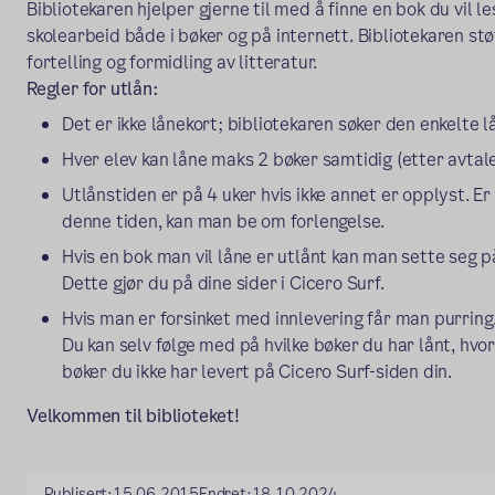
Bibliotekaren hjelper gjerne til med å finne en bok du vil l
skolearbeid både i bøker og på internett. Bibliotekaren s
fortelling og formidling av litteratur.
Regler for utlån:
Det er ikke lånekort; bibliotekaren søker den enkelte 
Hver elev kan låne maks 2 bøker samtidig (etter avtale
Utlånstiden er på 4 uker hvis ikke annet er opplyst. E
denne tiden, kan man be om forlengelse.
Hvis en bok man vil låne er utlånt kan man sette seg p
Dette gjør du på dine sider i Cicero Surf.
Hvis man er forsinket med innlevering får man purring
Du kan selv følge med på hvilke bøker du har lånt, hvo
bøker du ikke har levert på Cicero Surf-siden din.
Velkommen til biblioteket!
Publisert:
15.06.2015
Endret:
18.10.2024