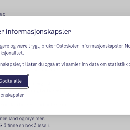
kap
er informasjonskapsler
 bruke
ngere og være trygt, bruker Osloskolen informasjonskapsler. N
dre!
ksjonalitet.
det er rett og slett gøy!
nskapsler, tillater du også at vi samler inn data om statistikk
ALLE skal kunne finne en bok som
Godta alle
debøker, bøker på engelsk,
e og mer. Vi har og lydbøker for de
sjonskapsler
k som kan brukes i forbindelse med
oner, land og mye mer.
 å finne en bok å lese i!