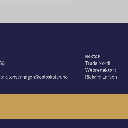
:
Rektor
50
Trude Nordli
Webredaktør:
tak.tonsenhagen@osloskolen.no
Richard Larsen