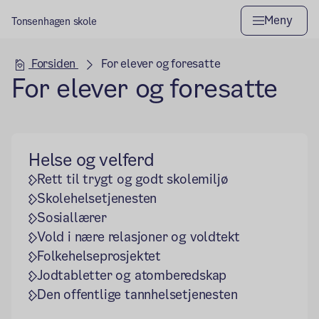
Meny
Tonsenhagen skole
Hovedseksjon
Forsiden
For elever og foresatte
For elever og foresatte
Helse og velferd
Rett til trygt og godt skolemiljø
Skolehelsetjenesten
Sosiallærer
Vold i nære relasjoner og voldtekt
Folkehelseprosjektet
Jodtabletter og atomberedskap
Den offentlige tannhelsetjenesten