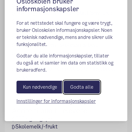
Osloskolen bruker
Skolemelding
informasjonskapsler
Slik logger du inn i Skoleplattform Oslo
Råd til foreldre som vil arrangere turer
For at nettstedet skal fungere og være trygt,
eller aktiviteter
bruker Osloskolen informasjonskapsler. Noen
Trygg skolevei
er teknisk nødvendige, mens andre sikrer ulik
funksjonalitet.
Veileder for hjem-skolesamarbeid
Filter for å sperre skadelig og uønsket
Godtar du alle informasjonskapsler, tillater
innhold
du også at vi samler inn data om statistikk og
Slik sperrer du internett på læringsbrett
brukeradferd.
og pc
Kun nødvendige
Godta alle
Innstillinger for informasjonskapsler
Andre tilbud til elevene
PPT og Logoped
Skolemelk/-frukt