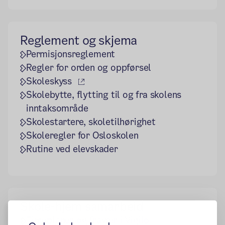
Reglement og skjema
Permisjonsreglement
Regler for orden og oppførsel
(ekstern lenke)
Skoleskyss
Skolebytte, flytting til og fra skolens
inntaksområde
Skolestartere, skoletilhørighet
Skoleregler for Osloskolen
Rutine ved elevskader
Skole-hjem samarbeid
Timeplaner og fravær i Vigilo